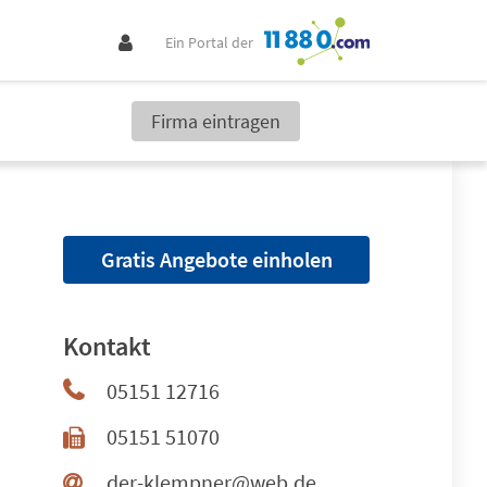
Ein Portal der
Firma eintragen
Gratis Angebote einholen
Kontakt
05151 12716
05151 51070
der-klempner@web.de