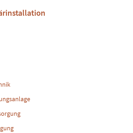
ärinstallation
hnik
tungsanlage
tsorgung
rgung