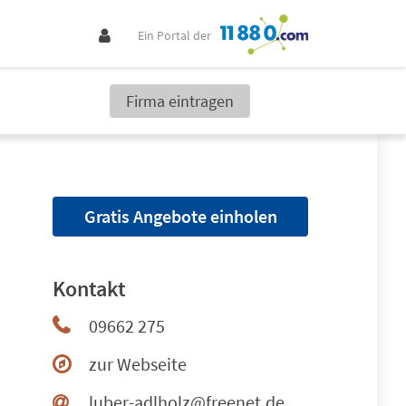
Ein Portal der
Firma eintragen
Gratis Angebote einholen
Kontakt
09662 275
zur Webseite
luber-adlholz@freenet.de