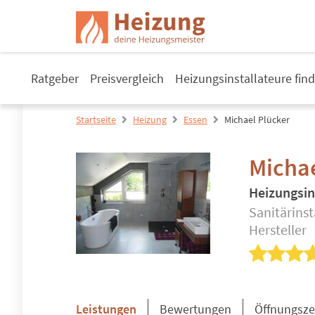
Ratgeber
Preisvergleich
Heizungsinstallateure fin
Startseite
Heizung
Essen
Michael Plücker
Michae
Heizungsin
Sanitärinst
Hersteller
Leistungen
Bewertungen
Öffnungsze