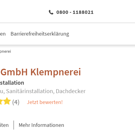
0800 - 1188021
den
Barrierefreiheitserklärung
pnerei
 GmbH Klempnerei
stallation
u, Sanitärinstallation, Dachdecker
(4)
Jetzt bewerten!
iten
Mehr Informationen