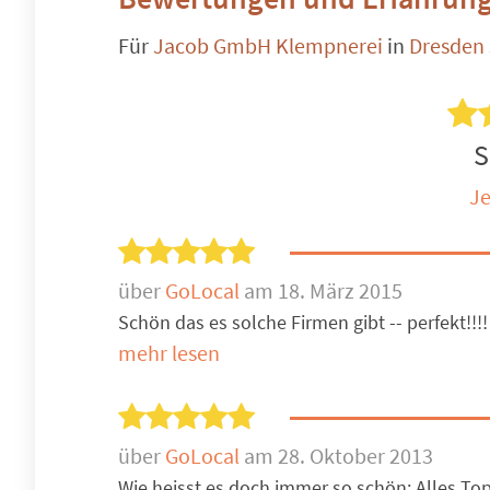
Für
Jacob GmbH Klempnerei
in
Dresden
S
Je
über
GoLocal
am 18. März 2015
Schön das es solche Firmen gibt -- perfekt!!!!
mehr lesen
über
GoLocal
am 28. Oktober 2013
Wie heisst es doch immer so schön: Alles Top 