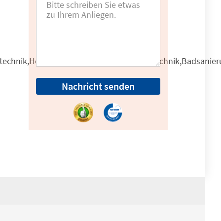
stechnik,Heizungsbau,Heizung,Brennwerttechnik,Badsanie
Nachricht senden