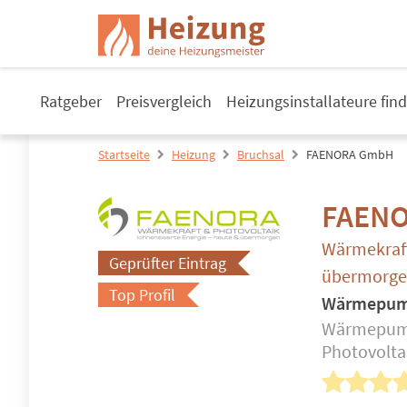
Ratgeber
Preisvergleich
Heizungsinstallateure fin
Startseite
Heizung
Bruchsal
FAENORA GmbH
FAEN
Wärmekraft
Geprüfter Eintrag
übermorg
Top Profil
Wärmepu
Wärmepump
Photovolta