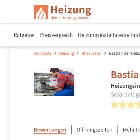
Ratgeber
Preisvergleich
Heizungsinstallateure fin
Startseite
Heizung
Blieskastel
Bastian der He
Basti
Heizungsin
Solaranlag
Bewertungen
Öffnungszeiten
Mehr I