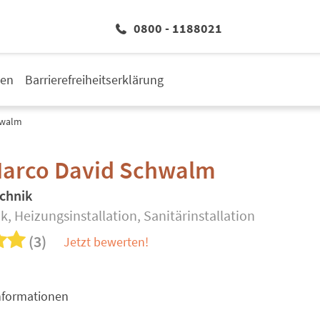
0800 - 1188021
den
Barrierefreiheitserklärung
hwalm
 Marco David Schwalm
chnik
, Heizungsinstallation, Sanitärinstallation
(3)
Jetzt bewerten!
nformationen