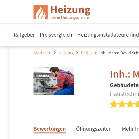
Ratgeber
Preisvergleich
Heizungsinstallateure fin
Startseite
Heizung
Berlin
Inh.: Marco David Sc
Inh.:
Gebäudete
Haustechnik
Bewertungen
Öffnungszeiten
Mehr I