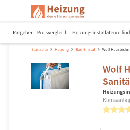
Ratgeber
Preisvergleich
Heizungsinstallateure fin
Startseite
Heizung
Bad Emstal
Wolf Haustechni
Wolf H
Sanit
Heizungsin
Klimaanlag