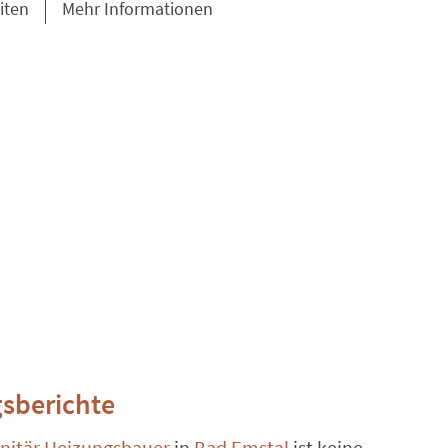
iten
Mehr Informationen
sberichte
anitär Heizungsbauer
in
Bad Emstal
ist keine