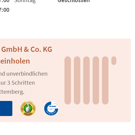
7:00
r GmbH & Co. KG
 einholen
und unverbindlichen
ur 3 Schritten
rttemberg.
n