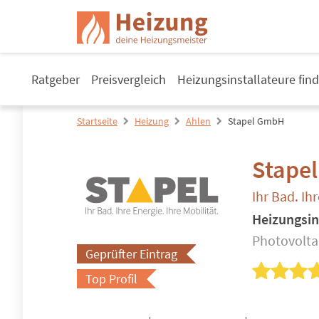
Ratgeber
Preisvergleich
Heizungsinstallateure fin
Startseite
Heizung
Ahlen
Stapel GmbH
Stape
Ihr Bad. Ihr
Heizungsin
Photovoltai
Geprüfter Eintrag
Top Profil