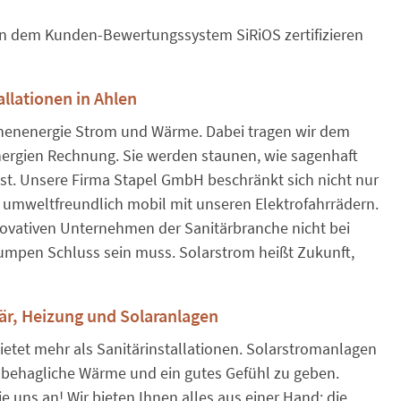
n dem Kunden-Bewertungssystem SiRiOS zertifizieren
allationen in Ahlen
nnenenergie Strom und Wärme. Dabei tragen wir dem
ergien Rechnung. Sie werden staunen, wie sagenhaft
 ist. Unsere Firma Stapel GmbH beschränkt sich nicht nur
 umweltfreundlich mobil mit unseren Elektrofahrrädern.
nnovativen Unternehmen der Sanitärbranche nicht bei
pen Schluss sein muss. Solarstrom heißt Zukunft,
är, Heizung und Solaranlagen
tet mehr als Sanitärinstallationen. Solarstromanlagen
 behagliche Wärme und ein gutes Gefühl zu geben.
 uns an! Wir bieten Ihnen alles aus einer Hand: die