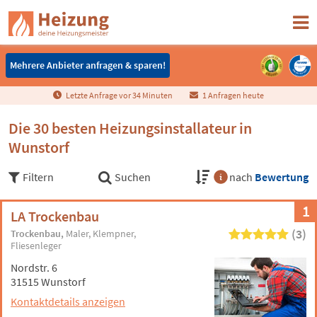
Mehrere Anbieter anfragen & sparen!
Mehrere Anbieter anfragen & sparen!
Letzte Anfrage vor
3
4
Minuten
1 Anfragen heute
Die 30 besten Heizungsinstallateur in
Wunstorf
Filtern
Suchen
nach
Bewertung
1
LA Trockenbau
(3)
Trockenbau
Maler
Klempner
Fliesenleger
Nordstr. 6
31515 Wunstorf
Kontaktdetails anzeigen