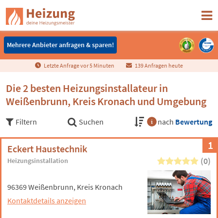
Mehrere Anbieter anfragen & sparen!
Mehrere Anbieter anfragen & sparen!
Letzte Anfrage vor
5
Minuten
139 Anfragen heute
Die 2 besten Heizungsinstallateur in
Weißenbrunn, Kreis Kronach und Umgebung
Filtern
Suchen
nach
Bewertung
1
Eckert Haustechnik
(0)
Heizungsinstallation
96369 Weißenbrunn, Kreis Kronach
Kontaktdetails anzeigen