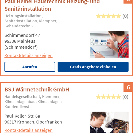
Paul Heinel Haustechnik Heizung- und
Sanitärinstallation
(0)
Heizungsinstallation
Sanitärinstallation
Klempner
Gebäudetechnik
Schimmendorf 47
95336 Mainleus
(Schimmendorf)
Kontaktdetails anzeigen
Anrufen
Gratis Angebote einholen
6
BSJ Wärmetechnik GmbH
(0)
Handelsgesellschaft
Klempner
Klimaanlagenbau
Klimaanlagen-
Kundendienst
Paul-Keller-Str. 6a
96317 Kronach, Oberfranken
Kontaktdetails anzeigen