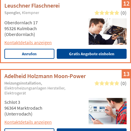
12
Leuschner Flaschnerei
(0)
Spengler
Klempner
Oberdornlach 17
95326 Kulmbach
(Oberdornlach)
Kontaktdetails anzeigen
Anrufen
Gratis Angebote einholen
13
Adelheid Holzmann Moon-Power
(0)
Heizungsinstallation
Elektroheizungsanlagen Hersteller
Elektrogerät
Schlot 3
96364 Marktrodach
(Unterrodach)
Kontaktdetails anzeigen