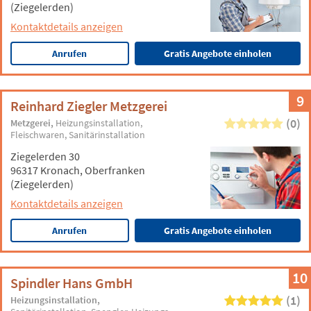
(Ziegelerden)
Kontaktdetails anzeigen
Anrufen
Gratis Angebote einholen
9
Reinhard Ziegler Metzgerei
(0)
Metzgerei
Heizungsinstallation
Fleischwaren
Sanitärinstallation
Ziegelerden 30
96317 Kronach, Oberfranken
(Ziegelerden)
Kontaktdetails anzeigen
Anrufen
Gratis Angebote einholen
10
Spindler Hans GmbH
(1)
Heizungsinstallation