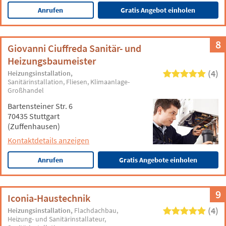
Anrufen
Gratis Angebot einholen
8
Giovanni Ciuffreda Sanitär- und
Heizungsbaumeister
(4)
Heizungsinstallation
Sanitärinstallation
Fliesen
Klimaanlage-
Großhandel
Bartensteiner Str. 6
70435 Stuttgart
(Zuffenhausen)
Kontaktdetails anzeigen
Anrufen
Gratis Angebote einholen
9
Iconia-Haustechnik
(4)
Heizungsinstallation
Flachdachbau
Heizung- und Sanitärinstallateur