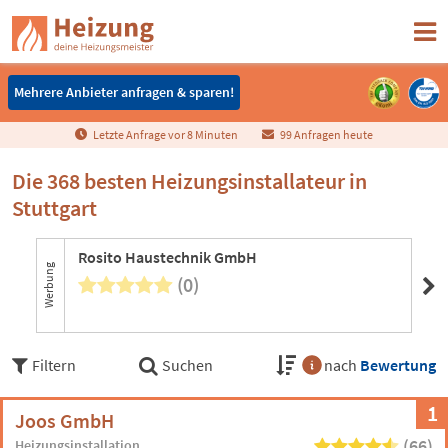
Mehrere Anbieter anfragen & sparen!
Mehrere Anbieter anfragen & sparen!
Letzte Anfrage vor
8
Minuten
99 Anfragen heute
Die 368 besten Heizungsinstallateur in
Stuttgart
Rosito Haustechnik GmbH
Sc
Werbung
(0)
4 B
Filtern
Suchen
nach
Bewertung
1
Joos GmbH
(66)
Heizungsinstallation