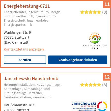
11
Energieberatung-0711
(3)
Energieberater
Ingenieurbüro Energie-
und Umwelttechnik
Ingenieurbüro
Energietechnik
Ingenieurbüro
Energiespartechnik
Waiblinger Str. 9
70372 Stuttgart
(Bad Cannstatt)
Kontaktdetails anzeigen
Anrufen
Gratis Angebote einholen
12
Janschewski Haustechnik
(3)
Heizungsinstallation
Heizungsanlage-,
Kälteanlage-, Klimaanlage- und
Lüftungsanlage-Hersteller
Sanitärinstallation
Renovierung
Haußmannstr. 182
70188 Stuttgart