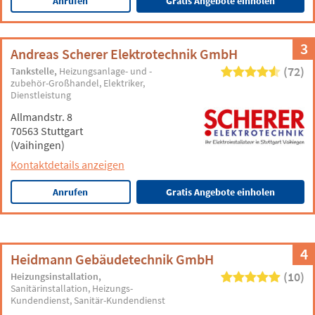
Anrufen
Gratis Angebote einholen
3
Andreas Scherer Elektrotechnik GmbH
(72)
Tankstelle
Heizungsanlage- und -
zubehör-Großhandel
Elektriker
Dienstleistung
Allmandstr. 8
70563 Stuttgart
(Vaihingen)
Kontaktdetails anzeigen
Anrufen
Gratis Angebote einholen
4
Heidmann Gebäudetechnik GmbH
(10)
Heizungsinstallation
Sanitärinstallation
Heizungs-
Kundendienst
Sanitär-Kundendienst