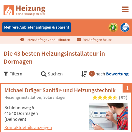
Mehrere Anbieter anfragen & sparen!
Mehrere Anbieter anfragen & sparen!
Letzte Anfrage vor
2
1
Minuten
204 Anfragen heute
Die 43 besten Heizungsinstallateur in
Dormagen
Filtern
Suchen
nach
Bewertung
1
Michael Dräger Sanitär- und Heizungstechnik
(82)
Heizungsinstallation
Solaranlagen
Schlehenweg 5
41540 Dormagen
(Delhoven)
Kontaktdetails anzeigen