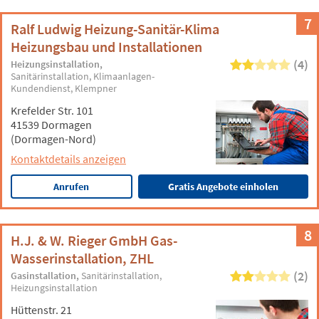
7
Ralf Ludwig Heizung-Sanitär-Klima
Heizungsbau und Installationen
(4)
Heizungsinstallation
Sanitärinstallation
Klimaanlagen-
Kundendienst
Klempner
Krefelder Str. 101
41539 Dormagen
(Dormagen-Nord)
Kontaktdetails anzeigen
Anrufen
Gratis Angebote einholen
8
H.J. & W. Rieger GmbH Gas-
Wasserinstallation, ZHL
(2)
Gasinstallation
Sanitärinstallation
Heizungsinstallation
Hüttenstr. 21