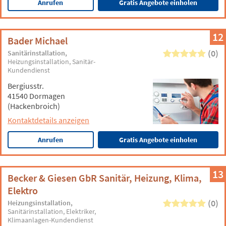
Anrufen
Gratis Angebote einholen
12
Bader Michael
(0)
Sanitärinstallation
Heizungsinstallation
Sanitär-
Kundendienst
Bergiusstr.
41540 Dormagen
(Hackenbroich)
Kontaktdetails anzeigen
Anrufen
Gratis Angebote einholen
13
Becker & Giesen GbR Sanitär, Heizung, Klima,
Elektro
(0)
Heizungsinstallation
Sanitärinstallation
Elektriker
Klimaanlagen-Kundendienst