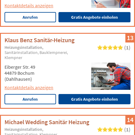
Kontaktdetails anzeigen
Anrufen
Gratis Angebote einholen
13
Klaus Benz Sanitär-Heizung
(1)
Heizungsinstallation
Sanitärinstallation
Bauklempnerei
Klempner
Eiberger Str. 49
44879 Bochum
(Dahlhausen)
Kontaktdetails anzeigen
Anrufen
Gratis Angebote einholen
14
Michael Wedding Sanitär Heizung
(1)
Heizungsinstallation
Sanitärinstallation
Klempner