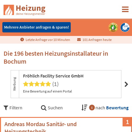
Mehrere Anbieter anfragen & sparen!
Mehrere Anbieter anfragen & sparen!
Letzte Anfrage vor
1
0
Minuten
101 Anfragen heute
Die 196 besten Heizungsinstallateur in
Bochum
Fröhlich Facility Service GmbH
Werbung
(1)
Eine Bewertung auf einem Portal
Job
Filtern
Suchen
nach
Bewertung
1
Andreas Mordau Sanitär- und
Heizungstechnik