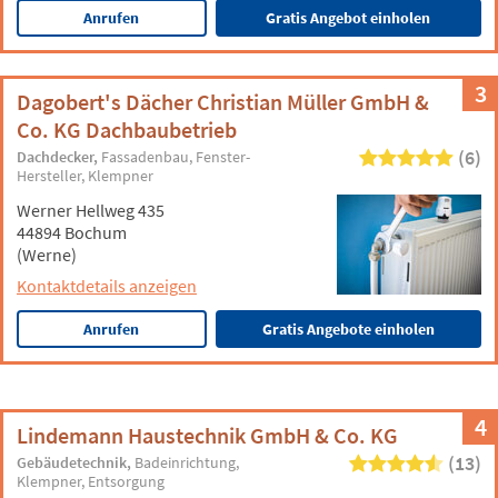
Anrufen
Gratis Angebot einholen
3
Dagobert's Dächer Christian Müller GmbH &
Co. KG Dachbaubetrieb
(6)
Dachdecker
Fassadenbau
Fenster-
Hersteller
Klempner
Werner Hellweg 435
44894 Bochum
(Werne)
Kontaktdetails anzeigen
Anrufen
Gratis Angebote einholen
4
Lindemann Haustechnik GmbH & Co. KG
(13)
Gebäudetechnik
Badeinrichtung
Klempner
Entsorgung