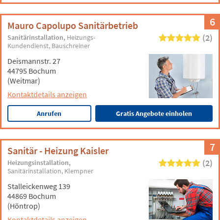
6
Mauro Capolupo Sanitärbetrieb
(2)
Sanitärinstallation
Heizungs-
Kundendienst
Bauschreiner
Deismannstr. 27
44795 Bochum
(Weitmar)
Kontaktdetails anzeigen
Anrufen
Gratis Angebote einholen
7
Sanitär - Heizung Kaisler
(2)
Heizungsinstallation
Sanitärinstallation
Klempner
Stalleickenweg 139
44869 Bochum
(Höntrop)
Kontaktdetails anzeigen