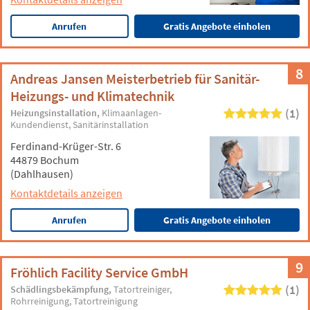
Anrufen
Gratis Angebote einholen
8
Andreas Jansen Meisterbetrieb für Sanitär-
Heizungs- und Klimatechnik
(1)
Heizungsinstallation
Klimaanlagen-
Kundendienst
Sanitärinstallation
Ferdinand-Krüger-Str. 6
44879 Bochum
(Dahlhausen)
Kontaktdetails anzeigen
Anrufen
Gratis Angebote einholen
9
Fröhlich Facility Service GmbH
(1)
Schädlingsbekämpfung
Tatortreiniger
Rohrreinigung
Tatortreinigung