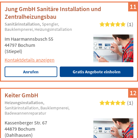
11
Jung GmbH Sanitäre Installation und
Zentralheizungsbau
(1)
Sanitärinstallation
Spengler
Bauklempnerei
Heizungsinstallation
Im Haarmannsbusch 55
44797 Bochum
(Stiepel)
Kontaktdetails anzeigen
Anrufen
Gratis Angebote einholen
12
Keiter GmbH
(1)
Heizungsinstallation
Sanitärinstallation
Bauklempnerei
Badewannenreparatur
Kassenberger Str. 67
44879 Bochum
(Dahlhausen)